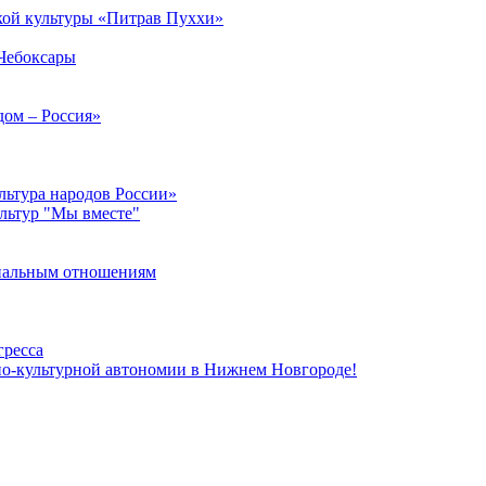
кой культуры «Питрав Пуххи»
 Чебоксары
дом – Россия»
льтура народов России»
ультур "Мы вместе"
ональным отношениям
гресса
но-культурной автономии в Нижнем Новгороде!