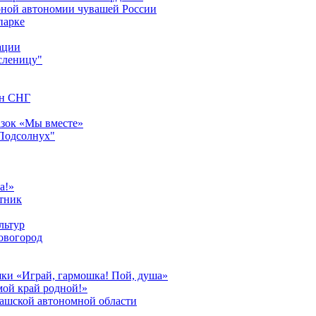
урной автономии чувашей России
парке
ации
сленицу"
ан СНГ
азок «Мы вместе»
"Подсолнух"
а!»
тник
льтур
овогород
шки «Играй, гармошка! Пой, душа»
мой край родной!»
вашской автономной области