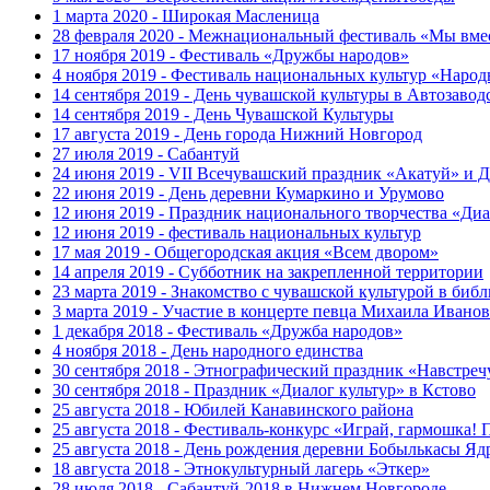
1 марта 2020 - Широкая Масленица
28 февраля 2020 - Межнациональный фестиваль «Мы вмес
17 ноября 2019 - Фестиваль «Дружбы народов»
4 ноября 2019 - Фестиваль национальных культур «Народ
14 сентября 2019 - День чувашской культуры в Автозавод
14 сентября 2019 - День Чувашской Культуры
17 августа 2019 - День города Нижний Новгород
27 июля 2019 - Сабантуй
24 июня 2019 - VII Всечувашский праздник «Акатуй» и Д
22 июня 2019 - День деревни Кумаркино и Урумово
12 июня 2019 - Праздник национального творчества «Диа
12 июня 2019 - фестиваль национальных культур
17 мая 2019 - Общегородская акция «Всем двором»
14 апреля 2019 - Субботник на закрепленной территории
23 марта 2019 - Знакомство с чувашской культурой в биб
3 марта 2019 - Участие в концерте певца Михаила Иванов
1 декабря 2018 - Фестиваль «Дружба народов»
4 ноября 2018 - День народного единства
30 сентября 2018 - Этнографический праздник «Навстреч
30 сентября 2018 - Праздник «Диалог культур» в Кстово
25 августа 2018 - Юбилей Канавинского района
25 августа 2018 - Фестиваль-конкурс «Играй, гармошка! 
25 августа 2018 - День рождения деревни Бобылькасы Яд
18 августа 2018 - Этнокультурный лагерь «Эткер»
28 июля 2018 - Сабантуй-2018 в Нижнем Новгороде