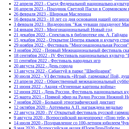
22 апреля 2023 - Съезд Федеральной национально-культ
16 апреля 2023 - Праздник Светлой Пасхи в Сормовском 
26 февраля 2023 - Широкая Масленица
16 февраля 2023 - 10 лет со дня основания нашей организ
3 февраля 2023 - Видеоролик "Как чуваши празднуют Ма
14 января 2023 - Многонациональный Новый год
21 декабря 2022 - Спектакль в библиотеке им. А. Гайдара
15 декабря 2022 - Открытие Центра языков и культур стр
29 ноября 2022 - Фестиваль "Многонациональная Россия"
3 ноября 2022 - Первый Межнациональный фестиваль ск
18 сентября 2022 - IV Фестиваль национальных культур 
11 сентября 2022 - Фестиваль народных игр
20 августа 2022 - День города
13 августа 2022 - Сабантуй в парке "Швейцария"
30 июля 2022 - VI фестиваль «Играй, гармошка! Пой, душ
23 апреля 2022 - Общественный межнациональный суббо
21 июня 2022 - Акция «Огненные картины войны»
12 июня 2021 - День России. Фестиваль национальных ку
25 марта 2021 - Прямой эфир на Радио России Нижний Н
7 ноября 2020 - Большой этнографический диктант
12 октября 2020 - Артемьева А.П. награждена медалью
22 августа 2020 - IV Открытый фестиваль русской гармо
9 августа 2020 - Всероссийский видеопроект «Пою тебе, 
14 июля 2020 - Поздравление со 100-летним юбилеем Чу
9 мая 2020 - Всероссийская акция #ПоемДеньПобеды