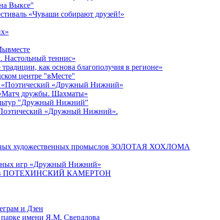
 на Выксе"
стиваль «Чуваши собирают друзей!»
их»
#Мывместе
. Настольный теннис»
традиции, как основа благополучия в регионе»
едском центре "вМесте"
ер «Поэтический «Дружный Нижний»
 «Матч дружбы. Шахматы»
культур "Дружный Нижний"
«Поэтический «Дружный Нижний».
родных художественных промыслов ЗОЛОТАЯ ХОХЛОМА
ичных игр «Дружный Нижний»
онистов ПОТЕХИНСКИЙ КАМЕРТОН
еграм и Дзен
 парке имени Я.М. Свердлова