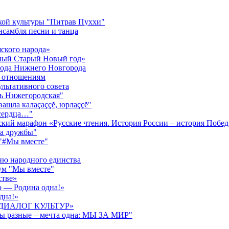
кой культуры "Питрав Пуххи"
нсамбля песни и танца
ского народа»
жный Старый Новый год»
орода Нижнего Новгорода
м отношениям
ультативного совета
нь Нижегородская"
ăвашла калаçаççĕ, юрлаççĕ"
 сердца…"
ский марафон «Русские чтения. История России – история Побед
га дружбы"
 "#Мы вместе"
ню народного единства
ум "Мы вместе"
стве»
о — Родина одна!»
дна!»
ва «ДИАЛОГ КУЛЬТУР»
ды разные – мечта одна: МЫ ЗА МИР"