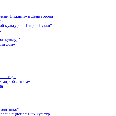
ужный Нижний» в День города
ляй"
ой культуры "Питрав Пуххи"
х
ог культур"
щий дом»
вый год»
ом мире большом»
да
 солнышко"
валь национальных культур