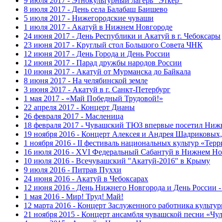
9 июля 2017 - Этнокультурный лагерь "Эткер"
8 июля 2017 - День села Балабаш Баишево
5 июля 2017 - Нижегородские чуваши
1 июля 2017 - Акатуй в Нижнем Новгороде
24 июня 2017 - День Республики и Акатуй в г. Чебоксары
23 июня 2017 - Круглый стол Большого Совета ЧНК
12 июня 2017 - День Города и День России
12 июня 2017 - Парад дружбы народов России
10 июня 2017 - Акатуй от Мурманска до Байкала
8 июня 2017 - На челябинской земле
3 июня 2017 - Акатуй в г. Санкт-Петербург
1 мая 2017 - «Май Победный Трудовой!»
22 апреля 2017 - Концерт Дианы
26 февраля 2017 - Масленица
18 февраля 2017 - Чувашский ТЮЗ впервые посетил Ниж
19 ноября 2016 - Концерт Алексея и Андрея Шадриковых
1 ноября 2016 - II фестиваль национальных культур «Тер
16 июля 2016 - XVI Федеральный Сабантуй в Нижнем Но
10 июля 2016 - Всечувашский "Акатуй-2016" в Крыму
9 июля 2016 - Питрав Пуххи
24 июня 2016 - Акатуй в Чебоксарах
12 июня 2016 - День Нижнего Новгорода и День России -
1 мая 2016 - Мир! Труд! Май!
12 марта 2016 - Концерт Заслуженного работника культ
21 ноября 2015 - Концерт ансамбля чувашской песни «Ч