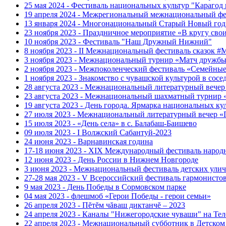
25 мая 2024 - Фестиваль национальных культур "Карагод
19 апреля 2024 - Межрегиональный межнациональный фе
13 января 2024 - Многонациональный Старый Новый год
23 ноября 2023 - Праздничное мероприятие «В кругу сво
10 ноября 2023 - Фестиваль "Наш Дружный Нижний"
8 ноября 2023 - II Межнациональный фестиваль сказок 
3 ноября 2023 - Межнациональный турнир «Матч дружбы
2 ноября 2023 - Межпоколенческий фестиваль «Семейные 
1 ноября 2023 - Знакомство с чувашской культурой в сос
28 августа 2023 - Межнациональный литературный веч
23 августа 2023 - Межнациональный шахматный турнир
19 августа 2023 - День города. Ярмарка национальных 
27 июля 2023 - Межнациональный литературный вечер 
15 июля 2023 - «День села» в с. Балабаш-Баишево
09 июля 2023 - I Волжский Сабантуй-2023
24 июня 2023 - Варнавинская година
17-18 июня 2023 - XIX Международный фестиваль на
12 июня 2023 - День России в Нижнем Новгороде
3 июня 2023 - Межнациональный фестиваль детских ул
27-28 мая 2023 - V Всероссийский фестиваль гарм
9 мая 2023 - День Победы в Сормовском парке
04 мая 2023 - флешмоб «Герои Победы - герои семьи»
26 апреля 2023 - Пĕтĕм чăваш диктанчĕ – 2023
24 апреля 2023 - Каналы "Нижегородские чуваши" на Тел
22 апреля 2023 - Межнациональный субботник в Детском