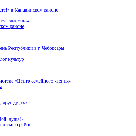
те!» в Канавинском районе
ное единство»
ском районе
ень Республики в г. Чебоксары
лог культур»
лиотеке «Центр семейного чтения»
а
у друг другу»
Пой, душа!»
ринского района