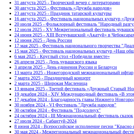
31 августа 2025 - Творческий вечер с литераторами
30 августа 2025 - Фестиваль «Дружба народов»
23 августа 2025 - Праздник татарской культуры
16 августа 2025 - Фестиваль национальных культур «Др
20 июля 2025 - Фольклорный фестиваль "Народный разгу
12 июля 2025 - XV Межрегиональный фестиваль чувашск
24 июня 2025 - XIII Всечувашский «Акатуй» в Чебоксара
12 июня 2025 - День России
17 мая 2025 - Фестиваль национального творчества "Диал
15 мая 2025 - Фестиваль национальных культур «Наш об
6 мая 2025 - Круглый стол «Победили вместе»
26 апреля 2025 - День чувашского языка
3 апреля 2025 - День единения России и Беларуси
13 марта 2025 - Нижегородский межнациональный ифтар
7 марта 2025 - Праздничный концерт
2 марта 2025 - Широкая Масленица
13 января 2025 - Третий фестиваль «Дружный Старый Но
19 декабря 2024 - XIV Международный фестиваль «В эт
17 декабря 2024 - Благодарность главы Нижнего Новгоро
30 ноября 2024 - VI Фестиваль "Дружба народов"
30 октября 2024 - Фестиваль "Подсолнух"
24 октября 2024 - III Межнациональный фестиваль сказок
27 июля 2024 - Сабантуй-2024
8 июня 2024 - Всероссийское исполнение песни "Красно
30 мая 2024 - Межрегиональный межнациональный фести