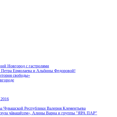
ний Новгород с гастролями
, Петра Ермолаева и Альбины Федоровой!
ритория свободы»
вгороде
 2016
уры Чувашской Республики Валерия Клементьева
улхула чăвашĕсем», Алины Варна и группы "ЯРА ПАР"