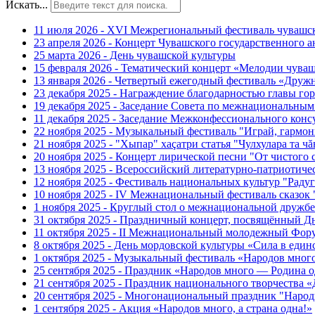
Искать...
11 июля 2026 - XVI Межрегиональный фестиваль чувашс
23 апреля 2026 - Концерт Чувашского государственного а
25 марта 2026 - День чувашской культуры
15 февраля 2026 - Тематический концерт «Мелодии чуваш
13 января 2026 - Четвертый ежегодный фестиваль «Дру
23 декабря 2025 - Награждение благодарностью главы г
19 декабря 2025 - Заседание Совета по межнациональны
11 декабря 2025 - Заседание Межконфессионального конс
22 ноября 2025 - Музыкальный фестиваль "Играй, гармо
21 ноября 2025 - "Хыпар" хаçатри статья "Чулхулара та ч
20 ноября 2025 - Концерт лирической песни "От чистого
13 ноября 2025 - Всероссийский литературно-патриотиче
12 ноября 2025 - Фестиваль национальных культур "Раду
10 ноября 2025 - IV Межнациональный фестиваль сказок
1 ноября 2025 - Круглый стол о межнациональной дружбе
31 октября 2025 - Праздничный концерт, посвящённый Д
11 октября 2025 - II Межнациональный молодежный Фор
8 октября 2025 - День мордовской культуры «Сила в един
1 октября 2025 - Музыкальный фестиваль «Народов мног
25 сентября 2025 - Праздник «Народов много — Родина о
21 сентября 2025 - Праздник национального творчест
20 сентября 2025 - Многонациональный праздник "Наро
1 сентября 2025 - Акция «Народов много, а страна одна!»