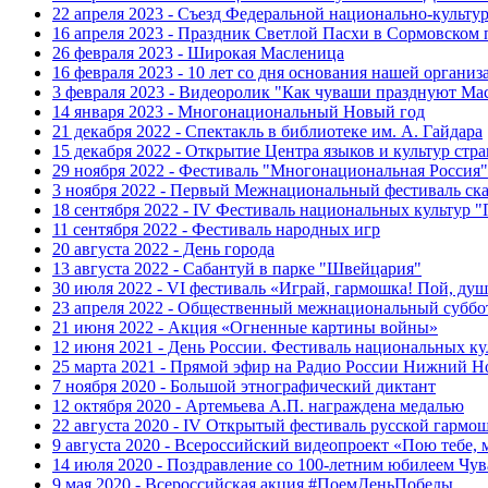
22 апреля 2023 - Съезд Федеральной национально-культ
16 апреля 2023 - Праздник Светлой Пасхи в Сормовском 
26 февраля 2023 - Широкая Масленица
16 февраля 2023 - 10 лет со дня основания нашей организ
3 февраля 2023 - Видеоролик "Как чуваши празднуют Ма
14 января 2023 - Многонациональный Новый год
21 декабря 2022 - Спектакль в библиотеке им. А. Гайдара
15 декабря 2022 - Открытие Центра языков и культур стр
29 ноября 2022 - Фестиваль "Многонациональная Россия"
3 ноября 2022 - Первый Межнациональный фестиваль ск
18 сентября 2022 - IV Фестиваль национальных культур 
11 сентября 2022 - Фестиваль народных игр
20 августа 2022 - День города
13 августа 2022 - Сабантуй в парке "Швейцария"
30 июля 2022 - VI фестиваль «Играй, гармошка! Пой, душ
23 апреля 2022 - Общественный межнациональный суббо
21 июня 2022 - Акция «Огненные картины войны»
12 июня 2021 - День России. Фестиваль национальных ку
25 марта 2021 - Прямой эфир на Радио России Нижний Н
7 ноября 2020 - Большой этнографический диктант
12 октября 2020 - Артемьева А.П. награждена медалью
22 августа 2020 - IV Открытый фестиваль русской гармо
9 августа 2020 - Всероссийский видеопроект «Пою тебе, 
14 июля 2020 - Поздравление со 100-летним юбилеем Чу
9 мая 2020 - Всероссийская акция #ПоемДеньПобеды