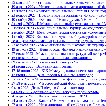
25 мая 2024 - Фестиваль национальных культур "Карагод
19 апреля 2024 - Межрегиональный межнациональный фе
13 января 2024 - Многонациональный Старый Новый год
23 ноября 2023 - Праздничное мероприятие «В кругу сво
10 ноября 2023 - Фестиваль "Наш Дружный Нижний"
8 ноября 2023 - II Межнациональный фестиваль сказок 
3 ноября 2023 - Межнациональный турнир «Матч дружбы
2 ноября 2023 - Межпоколенческий фестиваль «Семейные 
1 ноября 2023 - Знакомство с чувашской культурой в сос
28 августа 2023 - Межнациональный литературный веч
23 августа 2023 - Межнациональный шахматный турнир
19 августа 2023 - День города. Ярмарка национальных 
27 июля 2023 - Межнациональный литературный вечер 
15 июля 2023 - «День села» в с. Балабаш-Баишево
09 июля 2023 - I Волжский Сабантуй-2023
24 июня 2023 - Варнавинская година
17-18 июня 2023 - XIX Международный фестиваль на
12 июня 2023 - День России в Нижнем Новгороде
3 июня 2023 - Межнациональный фестиваль детских ул
27-28 мая 2023 - V Всероссийский фестиваль гарм
9 мая 2023 - День Победы в Сормовском парке
04 мая 2023 - флешмоб «Герои Победы - герои семьи»
26 апреля 2023 - Пĕтĕм чăваш диктанчĕ – 2023
24 апреля 2023 - Каналы "Нижегородские чуваши" на Тел
22 апреля 2023 - Межнациональный субботник в Детском