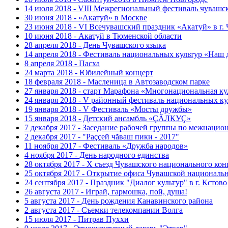
14 июля 2018 - VIII Межрегиональный фестиваль чувашс
30 июня 2018 - «Акатуй» в Москве
23 июня 2018 - VI Всечувашский праздник «Акатуй» в г.
10 июня 2018 - Акатуй в Тюменской области
28 апреля 2018 - День Чувашского языка
14 апреля 2018 - Фестиваль национальных культур «Наш 
8 апреля 2018 - Пасха
24 марта 2018 - Юбилейный концерт
18 февраля 2018 - Масленица в Автозаводском парке
27 января 2018 - старт Марафона «Многонациональная ку
24 января 2018 - V районный фестиваль национальных к
19 января 2018 - V Фестиваль «Мосты дружбы»
15 января 2018 - Детский ансамбль «ÇӐЛКУÇ»
7 декабря 2017 - Заседание рабочей группы по межнаци
2 декабря 2017 - "Раççей чăваш пики - 2017"
11 ноября 2017 - Фестиваль «Дружба народов»
4 ноября 2017 - День народного единства
28 октября 2017 - Х съезд Чувашского национального кон
25 октября 2017 - Открытие офиса Чувашской националь
24 сентября 2017 - Праздник "Диалог культур" в г. Кстово
26 августа 2017 - Играй, гармошка, пой, душа!
5 августа 2017 - День рождения Канавинского района
2 августа 2017 - Съемки телекомпании Волга
15 июля 2017 - Питрав Пуххи