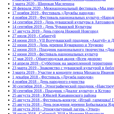
1 марта 2020 - Широкая Масленица
28 февраля 2020 - Межнациональный фестиваль «Мы вмес
17 ноября 2019 - Фестиваль «Дружбы народов»
4 ноября 2019 - Фестиваль национальных культур «Народ
14 сентября 2019 - День чувашской культуры в Автозавод
14 сентября 2019 - День Чувашской Культуры
17 августа 2019 - День города Нижний Новгород
27 июля 2019 - Сабантуй
24 июня 2019 - VII Всечувашский праздник «Акатуй» и Д
22 июня 2019 - День деревни Кумаркино и Урумово
12 июня 2019 - Праздник национального творчества «Диа
12 июня 2019 - фестиваль национальных культур
17 мая 2019 - Общегородская акция «Всем двором»
14 апреля 2019 - Субботник на закрепленной территории
23 марта 2019 - Знакомство с чувашской культурой в биб
3 марта 2019 - Участие в концерте певца Михаила Иванов
1 декабря 2018 - Фестиваль «Дружба народов»
4 ноября 2018 - День народного единства
30 сентября 2018 - Этнографический праздник «Навстреч
30 сентября 2018 - Праздник «Диалог культур» в Кстово
25 августа 2018 - Юбилей Канавинского района
25 августа 2018 - Фестиваль-конкурс «Играй, гармошка! 
25 августа 2018 - День рождения деревни Бобылькасы Яд
18 августа 2018 - Этнокультурный лагерь «Эткер»
28 июля 2018 - Сабантуй-2018 в Нижнем Новгороде