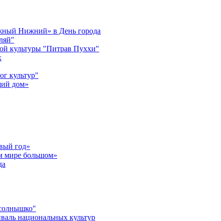
ужный Нижний» в День города
ляй"
ой культуры "Питрав Пуххи"
х
ог культур"
щий дом»
вый год»
ом мире большом»
да
 солнышко"
валь национальных культур