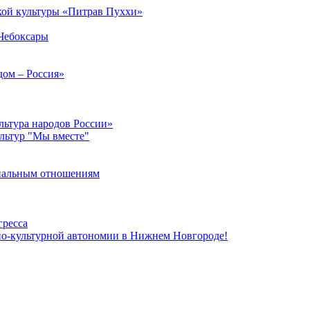
кой культуры «Питрав Пуххи»
 Чебоксары
дом – Россия»
льтура народов России»
ультур "Мы вместе"
ональным отношениям
гресса
но-культурной автономии в Нижнем Новгороде!