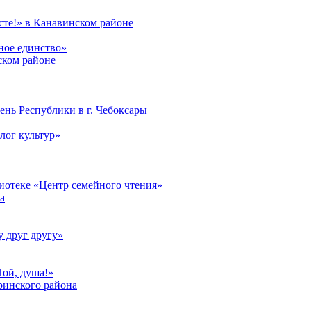
те!» в Канавинском районе
ное единство»
ском районе
ень Республики в г. Чебоксары
лог культур»
лиотеке «Центр семейного чтения»
а
у друг другу»
Пой, душа!»
ринского района