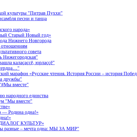
кой культуры "Питрав Пуххи"
нсамбля песни и танца
ского народа»
жный Старый Новый год»
орода Нижнего Новгорода
м отношениям
ультативного совета
нь Нижегородская"
ăвашла калаçаççĕ, юрлаççĕ"
 сердца…"
ский марафон «Русские чтения. История России – история Побед
га дружбы"
 "#Мы вместе"
ню народного единства
ум "Мы вместе"
стве»
о — Родина одна!»
дна!»
ва «ДИАЛОГ КУЛЬТУР»
ды разные – мечта одна: МЫ ЗА МИР"