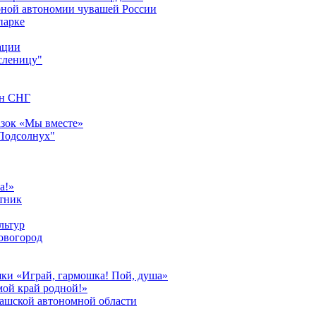
урной автономии чувашей России
парке
ации
сленицу"
ан СНГ
азок «Мы вместе»
"Подсолнух"
а!»
тник
льтур
овогород
шки «Играй, гармошка! Пой, душа»
мой край родной!»
вашской автономной области