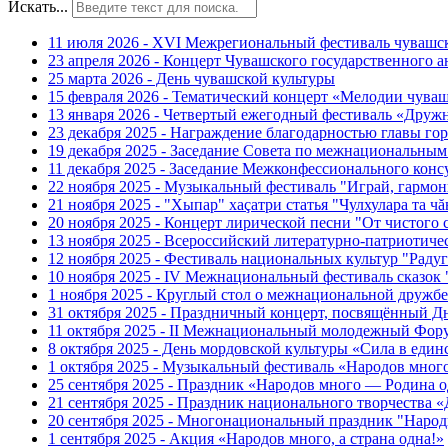
Искать...
11 июля 2026 - XVI Межрегиональный фестиваль чувашс
23 апреля 2026 - Концерт Чувашского государственного а
25 марта 2026 - День чувашской культуры
15 февраля 2026 - Тематический концерт «Мелодии чуваш
13 января 2026 - Четвертый ежегодный фестиваль «Дру
23 декабря 2025 - Награждение благодарностью главы г
19 декабря 2025 - Заседание Совета по межнациональны
11 декабря 2025 - Заседание Межконфессионального конс
22 ноября 2025 - Музыкальный фестиваль "Играй, гармо
21 ноября 2025 - "Хыпар" хаçатри статья "Чулхулара та ч
20 ноября 2025 - Концерт лирической песни "От чистого
13 ноября 2025 - Всероссийский литературно-патриотиче
12 ноября 2025 - Фестиваль национальных культур "Раду
10 ноября 2025 - IV Межнациональный фестиваль сказок
1 ноября 2025 - Круглый стол о межнациональной дружбе
31 октября 2025 - Праздничный концерт, посвящённый Д
11 октября 2025 - II Межнациональный молодежный Фор
8 октября 2025 - День мордовской культуры «Сила в един
1 октября 2025 - Музыкальный фестиваль «Народов мног
25 сентября 2025 - Праздник «Народов много — Родина о
21 сентября 2025 - Праздник национального творчест
20 сентября 2025 - Многонациональный праздник "Наро
1 сентября 2025 - Акция «Народов много, а страна одна!»