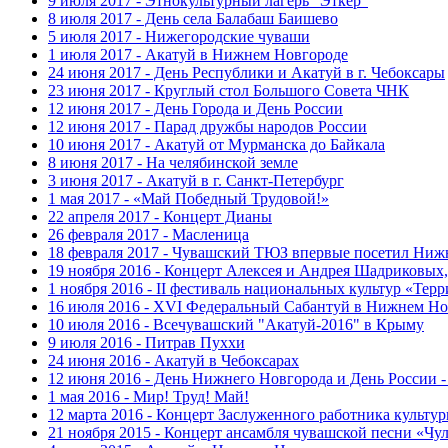
9 июля 2017 - Этнокультурный лагерь "Эткер"
8 июля 2017 - День села Балабаш Баишево
5 июля 2017 - Нижегородские чуваши
1 июля 2017 - Акатуй в Нижнем Новгороде
24 июня 2017 - День Республики и Акатуй в г. Чебоксары
23 июня 2017 - Круглый стол Большого Совета ЧНК
12 июня 2017 - День Города и День России
12 июня 2017 - Парад дружбы народов России
10 июня 2017 - Акатуй от Мурманска до Байкала
8 июня 2017 - На челябинской земле
3 июня 2017 - Акатуй в г. Санкт-Петербург
1 мая 2017 - «Май Победный Трудовой!»
22 апреля 2017 - Концерт Дианы
26 февраля 2017 - Масленица
18 февраля 2017 - Чувашский ТЮЗ впервые посетил Ниж
19 ноября 2016 - Концерт Алексея и Андрея Шадриковых
1 ноября 2016 - II фестиваль национальных культур «Тер
16 июля 2016 - XVI Федеральный Сабантуй в Нижнем Но
10 июля 2016 - Всечувашский "Акатуй-2016" в Крыму
9 июля 2016 - Питрав Пуххи
24 июня 2016 - Акатуй в Чебоксарах
12 июня 2016 - День Нижнего Новгорода и День России -
1 мая 2016 - Мир! Труд! Май!
12 марта 2016 - Концерт Заслуженного работника культ
21 ноября 2015 - Концерт ансамбля чувашской песни «Ч