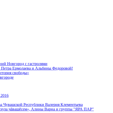
ний Новгород с гастролями
, Петра Ермолаева и Альбины Федоровой!
ритория свободы»
вгороде
 2016
уры Чувашской Республики Валерия Клементьева
улхула чăвашĕсем», Алины Варна и группы "ЯРА ПАР"