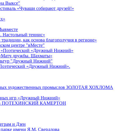
 на Выксе"
стиваль «Чуваши собирают друзей!»
их»
#Мывместе
. Настольный теннис»
традиции, как основа благополучия в регионе»
едском центре "вМесте"
ер «Поэтический «Дружный Нижний»
 «Матч дружбы. Шахматы»
культур "Дружный Нижний"
«Поэтический «Дружный Нижний».
родных художественных промыслов ЗОЛОТАЯ ХОХЛОМА
ичных игр «Дружный Нижний»
онистов ПОТЕХИНСКИЙ КАМЕРТОН
еграм и Дзен
 парке имени Я.М. Свердлова