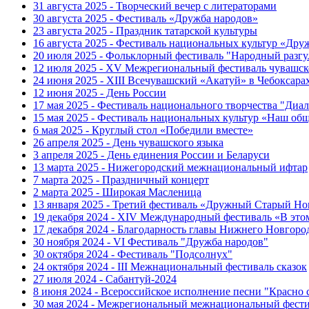
31 августа 2025 - Творческий вечер с литераторами
30 августа 2025 - Фестиваль «Дружба народов»
23 августа 2025 - Праздник татарской культуры
16 августа 2025 - Фестиваль национальных культур «Др
20 июля 2025 - Фольклорный фестиваль "Народный разгу
12 июля 2025 - XV Межрегиональный фестиваль чувашск
24 июня 2025 - XIII Всечувашский «Акатуй» в Чебоксара
12 июня 2025 - День России
17 мая 2025 - Фестиваль национального творчества "Диал
15 мая 2025 - Фестиваль национальных культур «Наш об
6 мая 2025 - Круглый стол «Победили вместе»
26 апреля 2025 - День чувашского языка
3 апреля 2025 - День единения России и Беларуси
13 марта 2025 - Нижегородский межнациональный ифтар
7 марта 2025 - Праздничный концерт
2 марта 2025 - Широкая Масленица
13 января 2025 - Третий фестиваль «Дружный Старый Но
19 декабря 2024 - XIV Международный фестиваль «В эт
17 декабря 2024 - Благодарность главы Нижнего Новгоро
30 ноября 2024 - VI Фестиваль "Дружба народов"
30 октября 2024 - Фестиваль "Подсолнух"
24 октября 2024 - III Межнациональный фестиваль сказок
27 июля 2024 - Сабантуй-2024
8 июня 2024 - Всероссийское исполнение песни "Красно
30 мая 2024 - Межрегиональный межнациональный фести