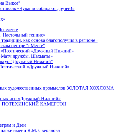
 на Выксе"
стиваль «Чуваши собирают друзей!»
их»
#Мывместе
. Настольный теннис»
традиции, как основа благополучия в регионе»
едском центре "вМесте"
ер «Поэтический «Дружный Нижний»
 «Матч дружбы. Шахматы»
культур "Дружный Нижний"
«Поэтический «Дружный Нижний».
родных художественных промыслов ЗОЛОТАЯ ХОХЛОМА
ичных игр «Дружный Нижний»
онистов ПОТЕХИНСКИЙ КАМЕРТОН
еграм и Дзен
 парке имени Я.М. Свердлова