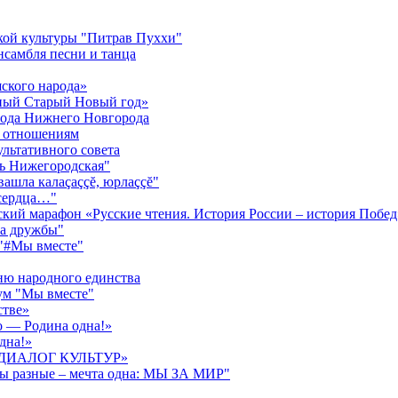
кой культуры "Питрав Пуххи"
нсамбля песни и танца
ского народа»
жный Старый Новый год»
орода Нижнего Новгорода
м отношениям
ультативного совета
нь Нижегородская"
ăвашла калаçаççĕ, юрлаççĕ"
 сердца…"
ский марафон «Русские чтения. История России – история Побед
га дружбы"
 "#Мы вместе"
ню народного единства
ум "Мы вместе"
стве»
о — Родина одна!»
дна!»
ва «ДИАЛОГ КУЛЬТУР»
ды разные – мечта одна: МЫ ЗА МИР"