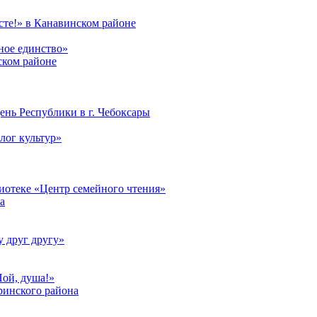
те!» в Канавинском районе
ное единство»
ском районе
ень Республики в г. Чебоксары
лог культур»
лиотеке «Центр семейного чтения»
а
у друг другу»
Пой, душа!»
ринского района