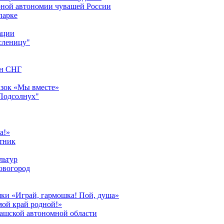
урной автономии чувашей России
парке
ации
сленицу"
ан СНГ
азок «Мы вместе»
"Подсолнух"
а!»
тник
льтур
овогород
шки «Играй, гармошка! Пой, душа»
мой край родной!»
вашской автономной области