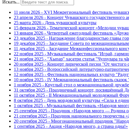
Искать...
11 июля 2026 - XVI Межрегиональный фестиваль чувашс
23 апреля 2026 - Концерт Чувашского государственного а
25 марта 2026 - День чувашской культуры
15 февраля 2026 - Тематический концерт «Мелодии чуваш
13 января 2026 - Четвертый ежегодный фестиваль «Дру
23 декабря 2025 - Награждение благодарностью главы г
19 декабря 2025 - Заседание Совета по межнациональны
11 декабря 2025 - Заседание Межконфессионального конс
22 ноября 2025 - Музыкальный фестиваль "Играй, гармо
21 ноября 2025 - "Хыпар" хаçатри статья "Чулхулара та ч
20 ноября 2025 - Концерт лирической песни "От чистого
13 ноября 2025 - Всероссийский литературно-патриотиче
12 ноября 2025 - Фестиваль национальных культур "Раду
10 ноября 2025 - IV Межнациональный фестиваль сказок
1 ноября 2025 - Круглый стол о межнациональной дружбе
31 октября 2025 - Праздничный концерт, посвящённый Д
11 октября 2025 - II Межнациональный молодежный Фор
8 октября 2025 - День мордовской культуры «Сила в един
1 октября 2025 - Музыкальный фестиваль «Народов мног
25 сентября 2025 - Праздник «Народов много — Родина о
21 сентября 2025 - Праздник национального творчест
20 сентября 2025 - Многонациональный праздник "Наро
1 сентября 2025 - Акция «Народов много, а страна одна!»