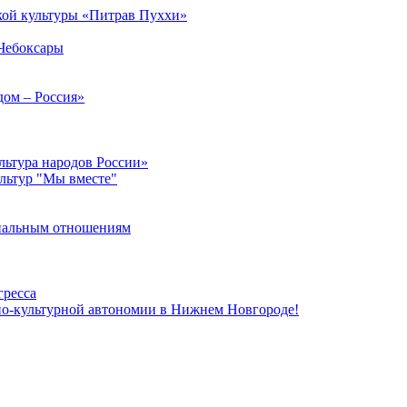
кой культуры «Питрав Пуххи»
 Чебоксары
дом – Россия»
льтура народов России»
ультур "Мы вместе"
ональным отношениям
гресса
но-культурной автономии в Нижнем Новгороде!