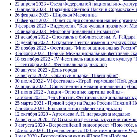
22 апреля 2023 - Съезд Федеральной национально-культ
16 апреля 2023 - Праздник Светлой Пасхи в Сормовском 
26 февраля 2023 - Широкая Масленица
16 февраля 2023 - 10 лет со дня основания нашей организ
3 февраля 2023 - Видеоролик "Как чуваши празднуют Ма
14 января 2023 - Многонациональный Новый год
21 декабря 2022 - Спектакль в библиотеке им. А. Гайдара
15 декабря 2022 - Открытие Центра языков и культур стр
29 ноября 2022 - Фестиваль "Многонациональная Россия"
3 ноября 2022 - Первый Межнациональный фестиваль ск
18 сентября 2022 - IV Фестиваль национальных культур 
11 сентября 2022 - Фестиваль народных игр
20 августа 2022 - День города
13 августа 2022 - Сабантуй в парке "Швейцария"
30 июля 2022 - VI фестиваль «Играй, гармошка! Пой, душ
23 апреля 2022 - Общественный межнациональный суббо
21 июня 2022 - Акция «Огненные картины войны»
12 июня 2021 - День России. Фестиваль национальных ку
25 марта 2021 - Прямой эфир на Радио России Нижний Н
7 ноября 2020 - Большой этнографический диктант
12 октября 2020 - Артемьева А.П. награждена медалью
22 августа 2020 - IV Открытый фестиваль русской гармо
9 августа 2020 - Всероссийский видеопроект «Пою тебе, 
14 июля 2020 - Поздравление со 100-летним юбилеем Чу
9 мая 2020 - Всероссийская акция #ПоемДеньПобеды