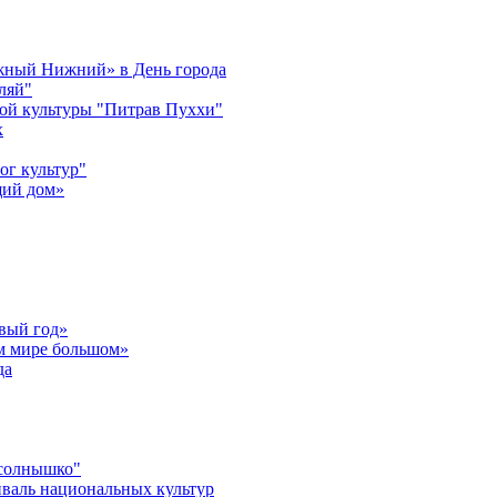
ужный Нижний» в День города
ляй"
ой культуры "Питрав Пуххи"
х
ог культур"
щий дом»
вый год»
ом мире большом»
да
 солнышко"
валь национальных культур