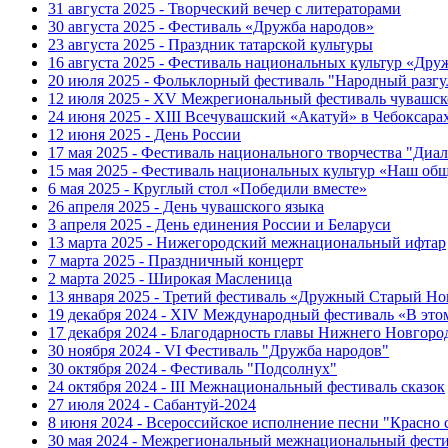
31 августа 2025 - Творческий вечер с литераторами
30 августа 2025 - Фестиваль «Дружба народов»
23 августа 2025 - Праздник татарской культуры
16 августа 2025 - Фестиваль национальных культур «Др
20 июля 2025 - Фольклорный фестиваль "Народный разгу
12 июля 2025 - XV Межрегиональный фестиваль чувашск
24 июня 2025 - XIII Всечувашский «Акатуй» в Чебоксара
12 июня 2025 - День России
17 мая 2025 - Фестиваль национального творчества "Диал
15 мая 2025 - Фестиваль национальных культур «Наш об
6 мая 2025 - Круглый стол «Победили вместе»
26 апреля 2025 - День чувашского языка
3 апреля 2025 - День единения России и Беларуси
13 марта 2025 - Нижегородский межнациональный ифтар
7 марта 2025 - Праздничный концерт
2 марта 2025 - Широкая Масленица
13 января 2025 - Третий фестиваль «Дружный Старый Но
19 декабря 2024 - XIV Международный фестиваль «В эт
17 декабря 2024 - Благодарность главы Нижнего Новгоро
30 ноября 2024 - VI Фестиваль "Дружба народов"
30 октября 2024 - Фестиваль "Подсолнух"
24 октября 2024 - III Межнациональный фестиваль сказок
27 июля 2024 - Сабантуй-2024
8 июня 2024 - Всероссийское исполнение песни "Красно
30 мая 2024 - Межрегиональный межнациональный фести