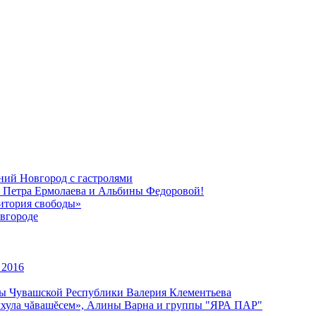
ний Новгород с гастролями
, Петра Ермолаева и Альбины Федоровой!
ритория свободы»
вгороде
 2016
уры Чувашской Республики Валерия Клементьева
улхула чăвашĕсем», Алины Варна и группы "ЯРА ПАР"