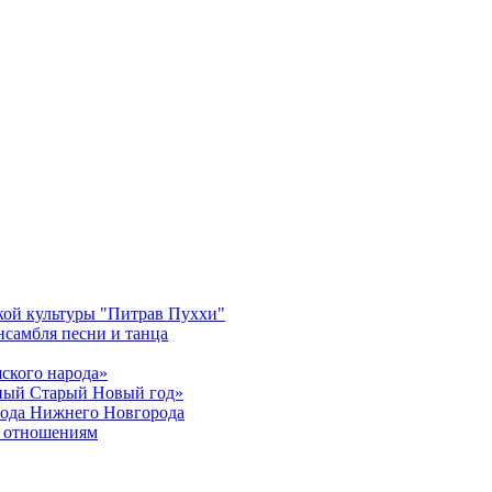
кой культуры "Питрав Пуххи"
нсамбля песни и танца
ского народа»
жный Старый Новый год»
орода Нижнего Новгорода
м отношениям